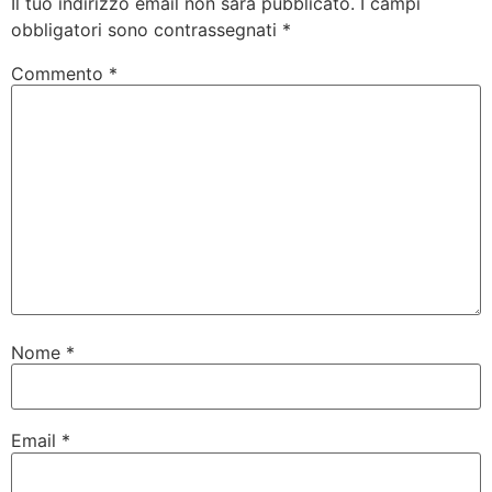
Il tuo indirizzo email non sarà pubblicato.
I campi
obbligatori sono contrassegnati
*
Commento
*
Nome
*
Email
*