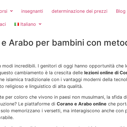
orsi
insegnanti
determinazione dei prezzi
Blog
aci
Italiano
 e Arabo per bambini con metodi
a in modi incredibili. I genitori di oggi hanno opportunità c
questo cambiamento è la crescita delle
lezioni online di 
ne islamica tradizionale con i vantaggi moderni della tecno
o religioso e linguistico di alta qualità.
e per coloro che vivono in paesi non musulmani, la sfida di 
oluzione? Le piattaforme di
Corano e Arabo online
che porta
n solo memorizzano i versetti, ma interagiscono anche con 
rabile.