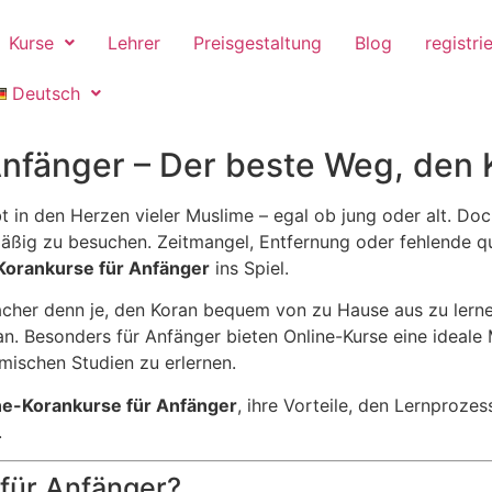
Kurse
Lehrer
Preisgestaltung
Blog
registri
Deutsch
nfänger – Der beste Weg, den K
t in den Herzen vieler Muslime – egal ob jung oder alt. Doch
ßig zu besuchen. Zeitmangel, Entfernung oder fehlende qual
Korankurse für Anfänger
ins Spiel.
her denn je, den Koran bequem von zu Hause aus zu lernen – 
an. Besonders für Anfänger bieten Online-Kurse eine ideale
mischen Studien zu erlernen.
ne-Korankurse für Anfänger
, ihre Vorteile, den Lernproz
.
für Anfänger?