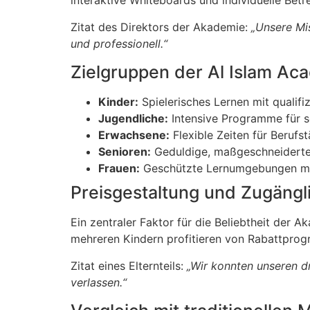
interaktive Whiteboards und individuelle Betre
Zitat des Direktors der Akademie:
„Unsere Mis
und professionell.“
Zielgruppen der Al Islam A
Kinder:
Spielerisches Lernen mit qualifi
Jugendliche:
Intensive Programme für sc
Erwachsene:
Flexible Zeiten für Berufst
Senioren:
Geduldige, maßgeschneidert
Frauen:
Geschützte Lernumgebungen mi
Preisgestaltung und Zugängli
Ein zentraler Faktor für die Beliebtheit der A
mehreren Kindern profitieren von Rabattprog
Zitat eines Elternteils:
„Wir konnten unseren d
verlassen.“