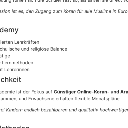
uung fühlen sich die Schüler fast so, als säßen sie direkt v
sion ist es, den Zugang zum Koran für alle Muslime in Euro
cademy
zierten Lehrkräften
hulische und religiöse Balance
ätige
e Lernmethoden
t Lehrerinnen
chkeit
kademie ist der Fokus auf
Günstiger Online-Koran- und Ara
rammen, und Erwachsene erhalten flexible Monatspläne.
rei Kindern endlich bezahlbaren und qualitativ hochwertige