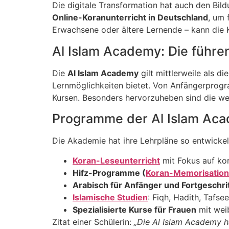
Die digitale Transformation hat auch den Bil
Online-Koranunterricht in Deutschland
, um 
Erwachsene oder ältere Lernende – kann die 
Al Islam Academy: Die führ
Die
Al Islam Academy
gilt mittlerweile als 
Lernmöglichkeiten bietet. Von Anfängerprogr
Kursen. Besonders hervorzuheben sind die wei
Programme der Al Islam Ac
Die Akademie hat ihre Lehrpläne so entwicke
Koran-Leseunterricht
mit Fokus auf ko
Hifz-Programme (
Koran-Memorisation
Arabisch für Anfänger und Fortgeschri
Islamische Studien
: Fiqh, Hadith, Tafse
Spezialisierte Kurse für Frauen
mit weib
Zitat einer Schülerin:
„Die Al Islam Academy h