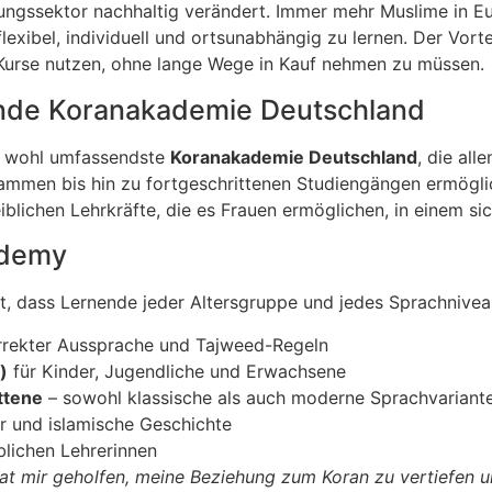
dungssektor nachhaltig verändert. Immer mehr Muslime in Eu
flexibel, individuell und ortsunabhängig zu lernen. Der Vorte
Kurse nutzen, ohne lange Wege in Kauf nehmen zu müssen.
ende Koranakademie Deutschland
die wohl umfassendste
Koranakademie Deutschland
, die al
ammen bis hin zu fortgeschrittenen Studiengängen ermögli
blichen Lehrkräfte, die es Frauen ermöglichen, in einem s
ademy
lt, dass Lernende jeder Altersgruppe und jedes Sprachnive
rrekter Aussprache und Tajweed-Regeln
)
für Kinder, Jugendliche und Erwachsene
ttene
– sowohl klassische als auch moderne Sprachvariant
er und islamische Geschichte
lichen Lehrerinnen
at mir geholfen, meine Beziehung zum Koran zu vertiefen u