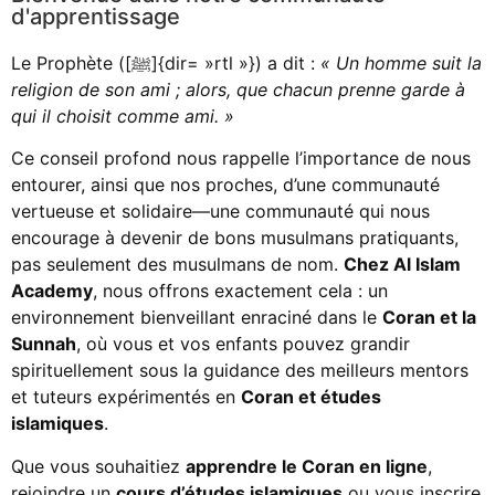
d'apprentissage
Le Prophète ([ﷺ]{dir= »rtl »}) a dit :
« Un homme suit la
religion de son ami ; alors, que chacun prenne garde à
qui il choisit comme ami. »
Ce conseil profond nous rappelle l’importance de nous
entourer, ainsi que nos proches, d’une communauté
vertueuse et solidaire—une communauté qui nous
encourage à devenir de bons musulmans pratiquants,
pas seulement des musulmans de nom.
Chez Al Islam
Academy
, nous offrons exactement cela : un
environnement bienveillant enraciné dans le
Coran et la
Sunnah
, où vous et vos enfants pouvez grandir
spirituellement sous la guidance des meilleurs mentors
et tuteurs expérimentés en
Coran et études
islamiques
.
Que vous souhaitiez
apprendre le Coran en ligne
,
rejoindre un
cours d’études islamiques
ou vous inscrire